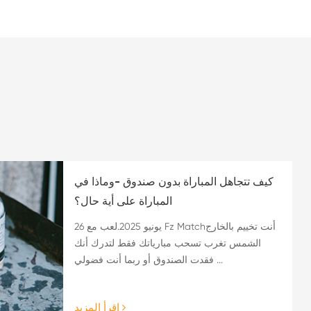
كيف تتجاهل المباراة بدون صندوق -وماذا في
المباراة على أية حال؟
26 يونيو 2025.لعب مع Fz Matchأنت تخييم بالخارج
الشمس تغرب تسحب مبارياتك فقط لتدرك أنك
فقدت الصندوق أو ربما أنت فضولي ...
اقرأ المزيد