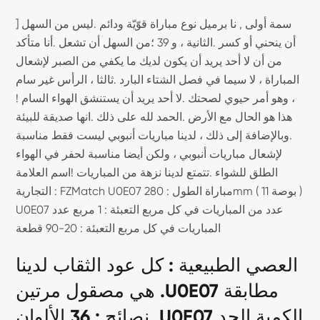
] سمة أولى , نا برميل نوع مباراة قوّيّة ودائم .ليس من السهل
أن ينحني أو كسر .الثانية ، و 39 ؛من السهل أن تشعل .أنا متأكد
من أن لا أحد يريد أن يكون لديك ما يكفي من الصبر لإشعال
المباراة ، لا سيما في فصل الشتاء البارد .ثالثا ، الرأس غير سام
، وهو أمر حيوي لصحتك .لا أحد يريد أن يستنشق الهواء السام !
هذا هو الحال مع الأرض .الحمد لله على ذلك .انها صديقة للبيئة
.وبالإضافة إلى ذلك ، لدينا مباريات أنبوبي ليست فقط مناسبة
لإشعال مباريات أنبوبي ، ولكن أيضا مناسبة لحفر في الهواء
الطلق للشواء .تتمتع لدينا نزهة من المباريات !اسم العلامة
التجارية : FZMatch U0E07 مباراة الطول : 280mm ( 11 بوصة )
U0E07 عدد من المباريات في كل مربع التعبئة : 1 مربع عدد
المباريات في كل مربع التعبئة : 20-90 قطعة
العصي الطبيعية : كل عود الثقاب لدينا
هي مصقول مرتين .U0E07 مطابقة
نصائح : 36 الألوان .U0E07 الكمية الحد