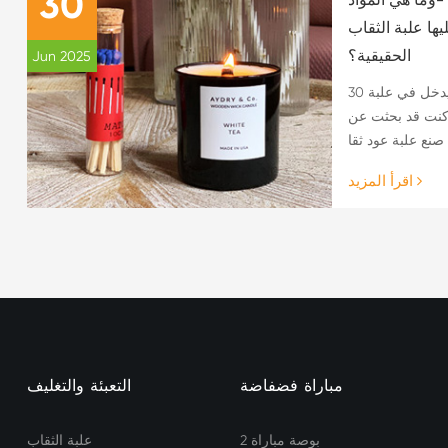
30
يها علبة الثقاب
الحقيقية؟
Jun 2025
30 يونيو 2025.هل تساءلت يوما ماذا يدخل في علبة
 كنت قد بحثت عن
اقرأ المزيد
مباراة فضفاضة
التعبئة والتغليف
2 بوصة مباراة
علبة الثقاب