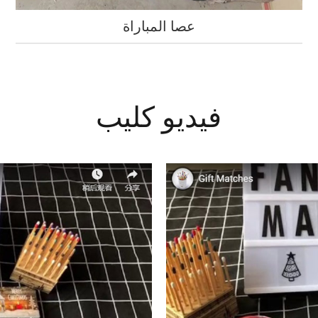
عصا المباراة
فيديو كليب