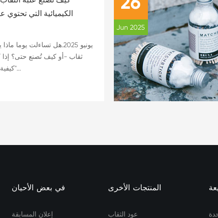
26
الكيميائية التي تحتوي عل
Jun 2025
ثقاب -أو كيف تُصنع حتى؟ إذا
"كيفية صنع علبة عود ثقا...
عة
المنتجات الأخرى
في بعض الأحيان
دة
عود الثقاب
إعلان المسابقة