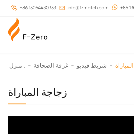
+86 13064430333
info@fzmatch.com
+86 1
لمباراة
شريط فيديو
غرفة الصحافة
منزل .
زجاجة المباراة