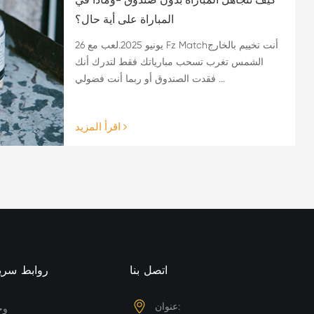
المباراة على أية حال؟
26 يونيو 2025.لعب مع Fz Matchأنت تخييم بالخارج
الشمس تغرب تسحب مبارياتك فقط لتدرك أنك
فقدت الصندوق أو ربما أنت فضولي ...
اقرأ المزيد
اتصل بنا
روابط سري
عنوان:
وح