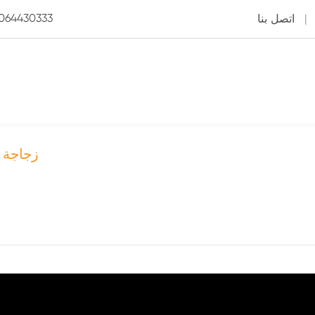
3064430333
|
اتصل بنا
زجاجة ا