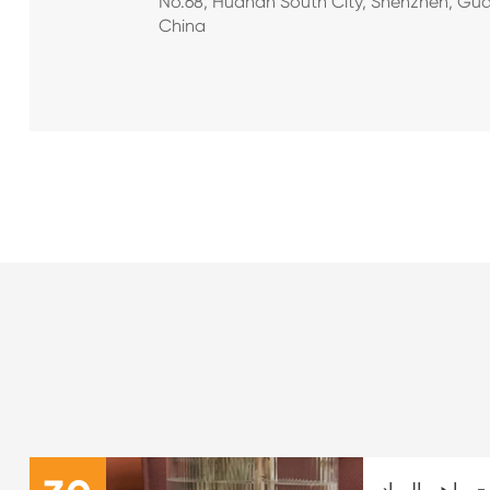
No.68, Huanan South City, Shenzhen, Gu
China
-وما هي المواد