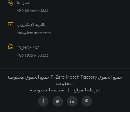
اتصل بنا:
+86 13064430333
البريد الإلكتروني:
info@fzmatch.com
TY_HOME47:
+86 13064430333
جميع الحقوق
F-Zero Match Factory
جميع الحقوق محفوظة
محفوظة .
خريطة الموقع
|
سياسة الخصوصية