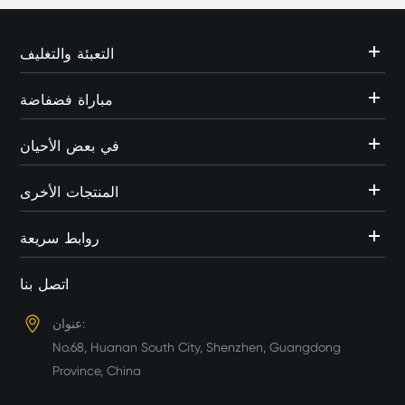
التعبئة والتغليف
مباراة فضفاضة
في بعض الأحيان
المنتجات الأخرى
روابط سريعة
اتصل بنا
عنوان:
No.68, Huanan South City, Shenzhen, Guangdong
Province, China